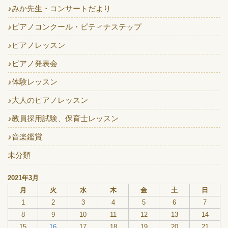
♪みか先生・コンサートだより
♪ピアノコンクール・ピティナステップ
♪ピアノレッスン
♪ピアノ発表会
♪体験レッスン
♪大人のピアノレッスン
♪教員採用試験、保育士レッスン
♪音楽鑑賞
未分類
2021年3月
月
火
水
木
金
土
日
1
2
3
4
5
6
7
8
9
10
11
12
13
14
15
16
17
18
19
20
21