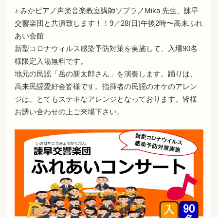
♪ みかピアノ声楽音楽教室講師ソプラノMika 先生、諫早
交響楽団と共演致します！！9／28(日)午後2時〜高来ふれ
あい会館
新型コロナウィルス感染予防対策を実施して、入場90名
様限定入場無料です。
地元の民謡「岳の新太郎さん」を演奏します。踊りは、
高来民謡愛好会皆様です。指揮者の民謡のオケのアレン
ジは、とてもステキなアレンジとなっております。皆様
お誘い合わせの上ご来場下さい。