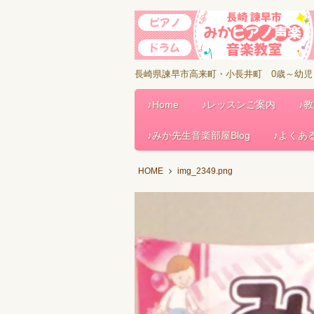
長崎県諫早市高来町・小長井町 0歳～幼
♪Home
♪レッスンご案内
♪
♪みか先生音楽部屋Blog
♪よくあ
HOME
img_2349.png