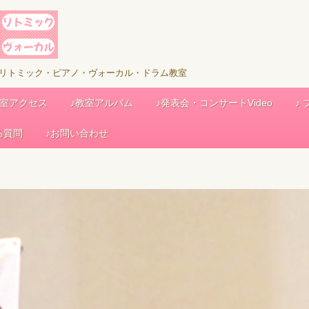
児リトミック・ピアノ・ヴォーカル・ドラム教室
教室アクセス
♪教室アルバム
♪発表会・コンサートVideo
♪
る質問
♪お問い合わせ