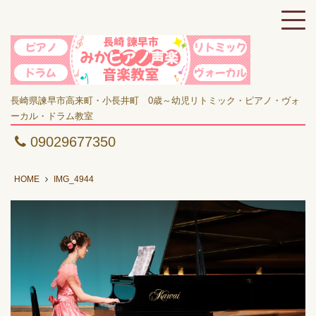
長崎県諫早市高来町・小長井町 0歳～幼児リトミック・ピアノ・ヴォ
ーカル・ドラム教室
09029677350
HOME
IMG_4944