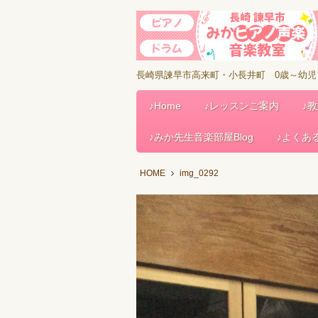
長崎県諫早市高来町・小長井町 0歳～幼
♪Home
♪レッスンご案内
♪
♪みか先生音楽部屋Blog
♪よくあ
HOME
img_0292