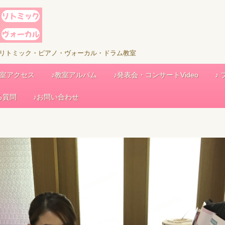
児リトミック・ピアノ・ヴォーカル・ドラム教室
教室アクセス
♪教室アルバム
♪発表会・コンサートVideo
♪
る質問
♪お問い合わせ