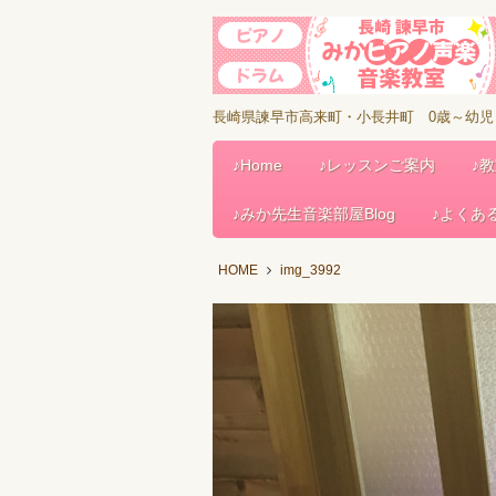
長崎県諫早市高来町・小長井町 0歳～幼
♪Home
♪レッスンご案内
♪
♪みか先生音楽部屋Blog
♪よくあ
HOME
img_3992