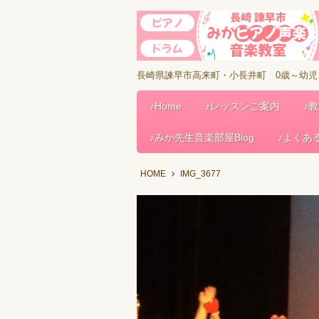
長崎県諫早市高来町・小長井町 0歳～幼
♪Home
♪レッスンご案内
♪
♪みか先生音楽部屋Blog
♪よくあ
HOME
IMG_3677