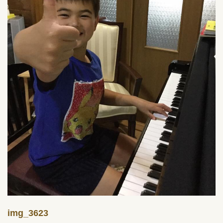
img_3623