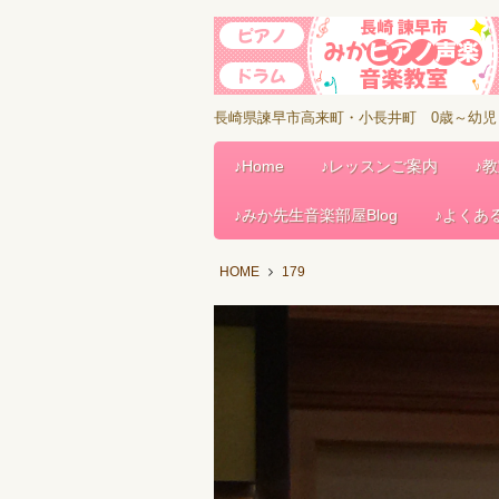
長崎県諫早市高来町・小長井町 0歳～幼
♪Home
♪レッスンご案内
♪
♪みか先生音楽部屋Blog
♪よくあ
HOME
179