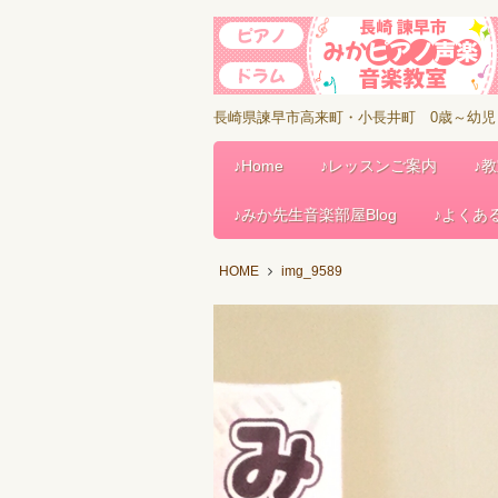
長崎県諫早市高来町・小長井町 0歳～幼
♪Home
♪レッスンご案内
♪
♪みか先生音楽部屋Blog
♪よくあ
HOME
img_9589