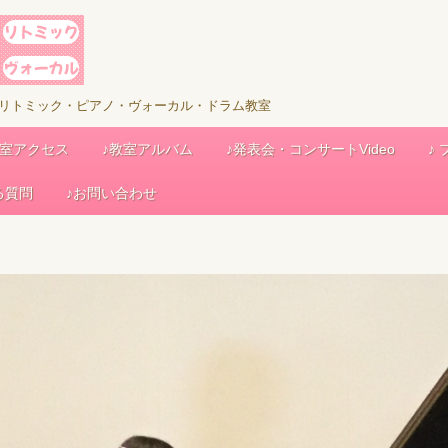
児リトミック・ピアノ・ヴォーカル・ドラム教室
教室アクセス
♪教室アルバム
♪発表会・コンサートVideo
♪
る質問
♪お問い合わせ