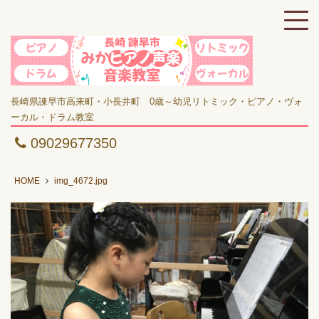
長崎県諫早市高来町・小長井町 0歳～幼児リトミック・ピアノ・ヴォ
ーカル・ドラム教室
09029677350
HOME
img_4672.jpg